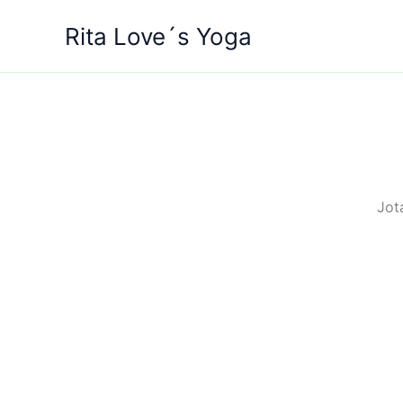
Siirry
Rita Love´s Yoga
sisältöön
Jot