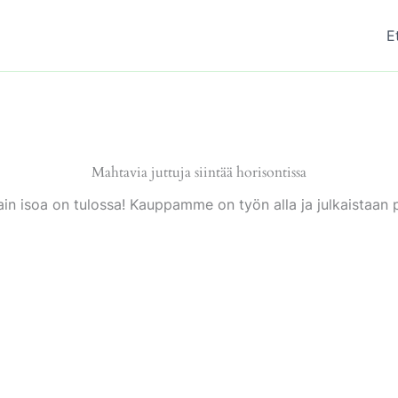
E
Mahtavia juttuja siintää horisontissa
ain isoa on tulossa! Kauppamme on työn alla ja julkaistaan p