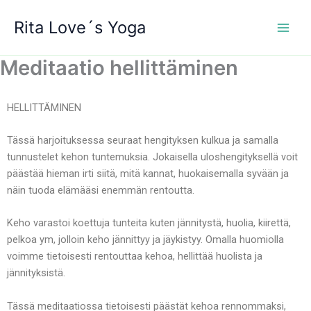
Siirry
Rita Love´s Yoga
sisältöön
Meditaatio hellittäminen
HELLITTÄMINEN
Tässä harjoituksessa seuraat hengityksen kulkua ja samalla
tunnustelet kehon tuntemuksia. Jokaisella uloshengityksellä voit
päästää hieman irti siitä, mitä kannat, huokaisemalla syvään ja
näin tuoda elämääsi enemmän rentoutta.
Keho varastoi koettuja tunteita kuten jännitystä, huolia, kiirettä,
pelkoa ym, jolloin keho jännittyy ja jäykistyy. Omalla huomiolla
voimme tietoisesti rentouttaa kehoa, hellittää huolista ja
jännityksistä.
Tässä meditaatiossa tietoisesti päästät kehoa rennommaksi,